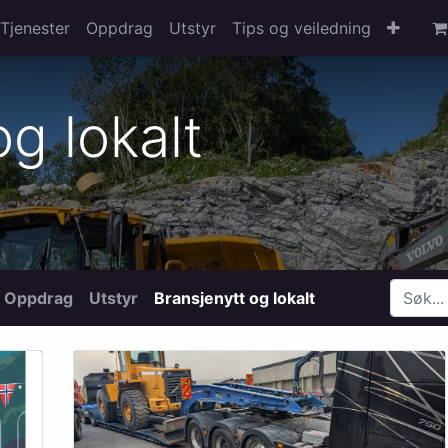
Tjenester
Oppdrag
Utstyr
Tips og veiledning
g lokalt
Oppdrag
Utstyr
Bransjenytt og lokalt