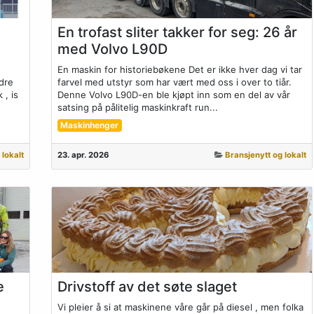
En trofast sliter takker for seg: 26 år
med Volvo L90D
En maskin for historiebøkene Det er ikke hver dag vi tar
dre
farvel med utstyr som har vært med oss i over to tiår.
 , is
Denne Volvo L90D-en ble kjøpt inn som en del av vår
satsing på pålitelig maskinkraft run...
Maskinhenger
 lokalt
23. apr. 2026
Bransjenytt og lokalt
e
Drivstoff av det søte slaget
Vi pleier å si at maskinene våre går på diesel , men folka