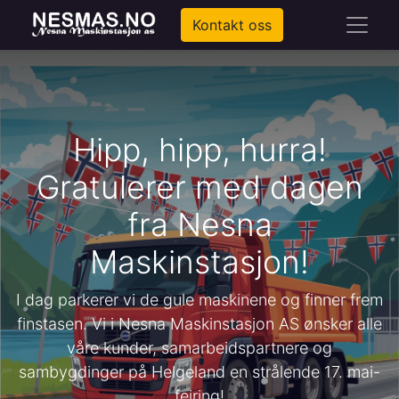
Kontakt oss
Hipp, hipp, hurra!
Gratulerer med dagen
fra Nesna
Maskinstasjon!
I dag parkerer vi de gule maskinene og finner frem
finstasen. Vi i Nesna Maskinstasjon AS ønsker alle
våre kunder, samarbeidspartnere og
sambygdinger på Helgeland en strålende 17. mai-
feiring!