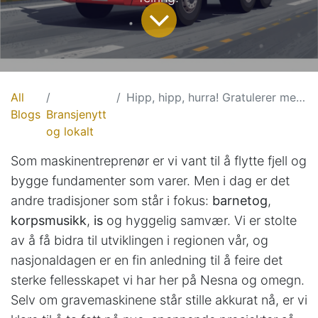
All
Hipp, hipp, hurra! Gratulerer med dagen fra Nesna Maskinstasjon!
Blogs
Bransjenytt
og lokalt
Som maskinentreprenør er vi vant til å flytte fjell og
bygge fundamenter som varer. Men i dag er det
andre tradisjoner som står i fokus:
barnetog
,
korpsmusikk
,
is
og hyggelig samvær. Vi er stolte
av å få bidra til utviklingen i regionen vår, og
nasjonaldagen er en fin anledning til å feire det
sterke fellesskapet vi har her på Nesna og omegn.
Selv om gravemaskinene står stille akkurat nå, er vi