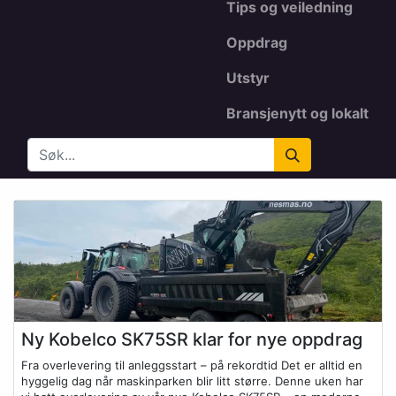
Tips og veiledning
Oppdrag
Utstyr
Bransjenytt og lokalt
Ny Kobelco SK75SR klar for nye oppdrag
Fra overlevering til anleggsstart – på rekordtid Det er alltid en
hyggelig dag når maskinparken blir litt større. Denne uken har