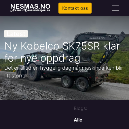
Kontakt oss
Latest
Ny Kobelco SK75SR klar
for nye oppdrag
Det er alltid en hyggelig dag når maskinparken blir
litt større.
Blogs:
Alle