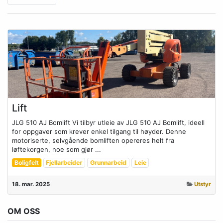
Lift
JLG 510 AJ Bomlift Vi tilbyr utleie av JLG 510 AJ Bomlift, ideell
for oppgaver som krever enkel tilgang til høyder. Denne
motoriserte, selvgående bomliften opereres helt fra
løftekorgen, noe som gjør ...
Boligfelt
Fjellarbeider
Grunnarbeid
Leie
18. mar. 2025
Utstyr
OM OSS