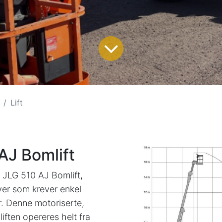
Lift
AJ Bomlift
av JLG 510 AJ Bomlift,
ver som krever enkel
er. Denne motoriserte,
ften opereres helt fra