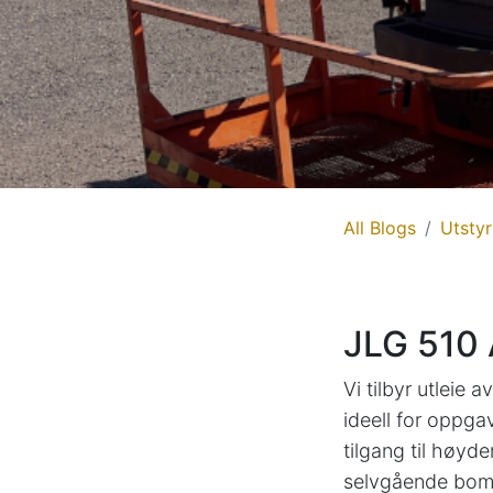
All Blogs
Utstyr
JLG 510 
Vi tilbyr utleie 
ideell for oppga
tilgang til høyd
selvgående bomli