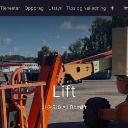
Tjenester
Oppdrag
Utstyr
Tips og veiledning
Lift
JLG 510 AJ Bomlift