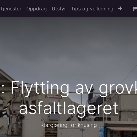
Tjenester
Oppdrag
Utstyr
Tips og veiledning
 Flytting av grov
asfaltlageret
Klargjøring for knusing