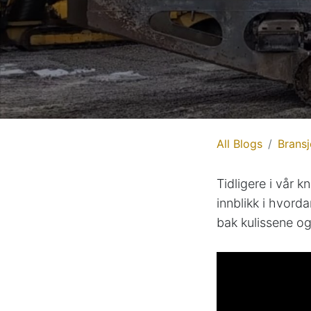
All Blogs
Bransj
Tidligere i vår k
innblikk i hvorda
bak kulissene og