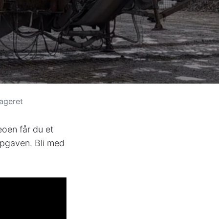
lageret
eoen får du et
oppgaven. Bli med