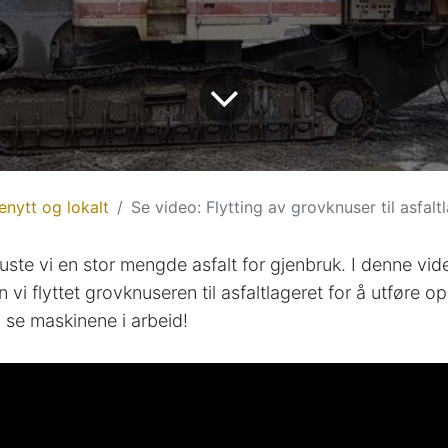
enytt og lokalt
Se video: Flytting av grovknuser til asfalt
nuste vi en stor mengde asfalt for gjenbruk. I denne vid
n vi flyttet grovknuseren til asfaltlageret for å utføre 
 se maskinene i arbeid!