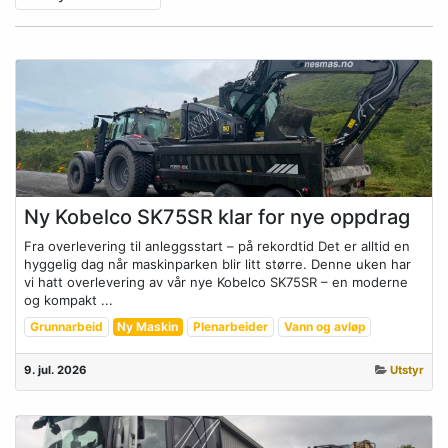
Ny Kobelco SK75SR klar for nye oppdrag
Fra overlevering til anleggsstart – på rekordtid Det er alltid en
hyggelig dag når maskinparken blir litt større. Denne uken har
vi hatt overlevering av vår nye Kobelco SK75SR – en moderne
og kompakt ...
Grunnarbeid
Ny Maskin
Plenarbeider
Vann og avløp
9. jul. 2026
Utstyr