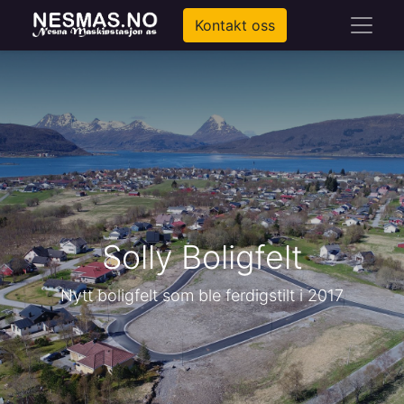
Kontakt oss
Solly Boligfelt
Nytt boligfelt som ble ferdigstilt i 2017