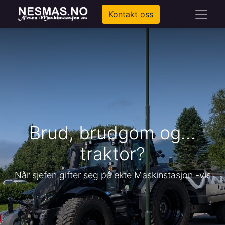
Kontakt oss
Brud, brudgom og...
traktor?
Når sjefen gifter seg på ekte Maskinstasjon -vis