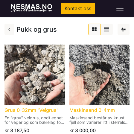
Kontakt oss
Pukk og grus
Grus 0-32mm "Veigrus"
Maskinsand 0-4mm
En "grov" veigrus, godt egnet
Maskinsand består av knust
for veger og som bærelag for
fjell som varierer litt i størrelse,
asfalt.
med opptil 4 mm store steiner.
kr
3 187,50
kr
3 000,00
Levering forutsetter at det er
Levering forutsetter at det er