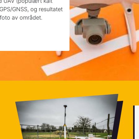
d UAV (populært kalt
 GPS/GNSS, og resultatet
foto av området.