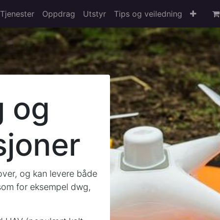
Tjenester
Oppdrag
Utstyr
Tips og veiledning
g og
joner
ver, og kan levere både
, som for eksempel dwg,