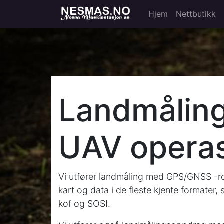
Hjem
Nettbutikk
Landmålin
UAV operas
Vi utfører landmåling med GPS/GNSS -ro
kart og data i de fleste kjente formater
kof og SOSI.